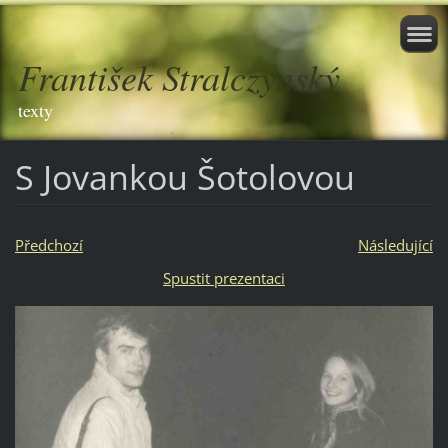
František Stralczynský
texty
S Jovankou Šotolovou
Předchozí
Následující
Spustit prezentaci