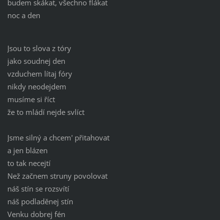
budem skákat, všechno flákat
noc a den
Jsou to slova z tóry
jako soudnej den
vzduchem lítaj fóry
nikdy neodejdem
musíme si říct
že to mládí nejde svlíct
Jsme silný a chcem' přitahovat
a jen blázen
to tak necejtí
Než začnem struny povolovat
náš stín se rozsvítí
náš podladěnej stín
Venku dobrej fén