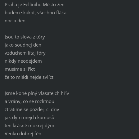
Praha je Felliniho Město žen
budem skákat, všechno flákat
noc a den
Jsou to slova z tóry
jako soudnej den
vzduchem lítaj fóry
nikdy neodejdem
musíme si říct
že to mládí nejde svlíct
Jsme koně plný vlasatejch hřív
a vrány, co se rozlítnou
ztratíme se pozděj´ či dřív
jak dým mejch kámošů
ten krásně mokrej dým
Venku dobrej fén