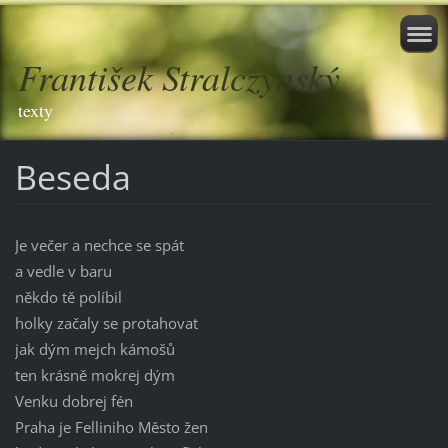
František Stralczynský
texty
Beseda
Je večer a nechce se spát
a vedle v baru
někdo tě políbil
holky začaly se protahovat
jak dým mejch kámošů
ten krásně mokrej dým
Venku dobrej fén
Praha je Felliniho Město žen