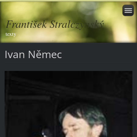
František Stralczynský
texty
Ivan Němec