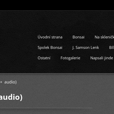
Úvodní strana
Bonsai
Na skleni
Spolek Bonsai
J. Samson Lenk
Bí
Ostatní
Fotogalerie
Napsali jinde
+ audio)
audio)