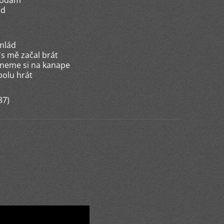
áhodám
ád
omlád
s mě začal brát
dneme si na kanape
polu hrát
87)