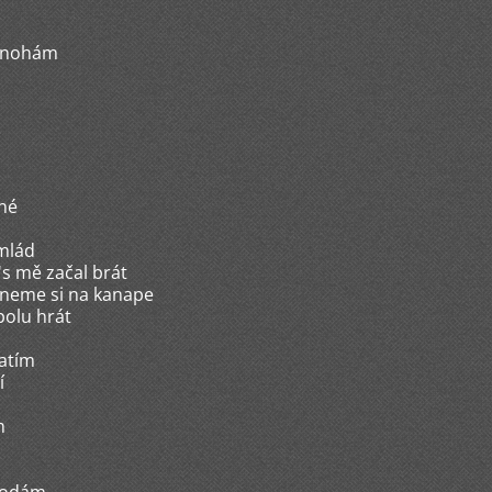
k nohám
mné
omlád
s mě začal brát
dneme si na kanape
polu hrát
ratím
í
m
m