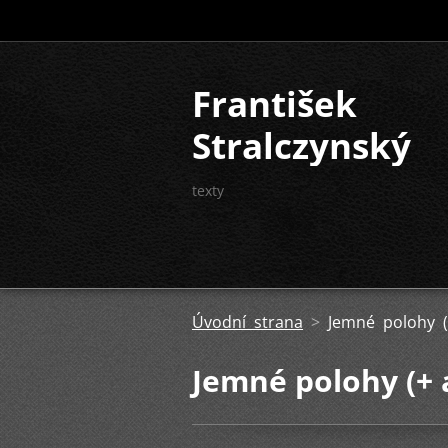
František
Stralczynský
texty
Úvodní strana
>
Jemné polohy (
Jemné polohy (+ 