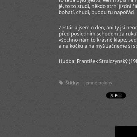
to teda bylo gesto, věřím spíš n
jé, to to studí, někdo strh' jízdní ř
bohatí, chudí, budou tu napořád
Zestárla jsem o den, ani ty jsi ne
před posledním schodem za ruku'
všechno nám to krásně klape, se
a na kočku a na myš začneme si s
Hudba: František Stralczynský (19
Štítky
:
Jemné polohy