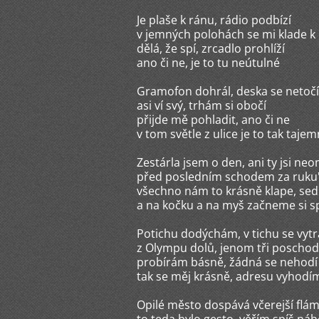
Je plaše k ránu, rádio podbízí
v jemných polohách se mi klade 
dělá, že spí, zrcadlo prohlíží
ano či ne, je to tu neútulné
Gramofon dohrál, deska se netočí
asi ví svý, trhám si obočí
přijde mě pohladit, ano či ne
v tom světle z ulice je to tak taje
Zestárla jsem o den, ani ty jsi ne
před posledním schodem za ruku'
všechno nám to krásně klape, se
a na kočku a na myš začneme si s
Potichu dodýchám, v tichu se vyt
z Olympu dolů, jenom tři poschod
probírám básně, žádná se nehodí
tak se měj krásně, adresu vyhodí
Opilé město dospává včerejší flá