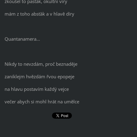
zkoušel to pasťák, okultní víry
mám z toho absťák a v hlavě díry
Quantanamera...
Nikdy to nevzdám, proč beznaděje
zaniklejm hvězdám řvou epopeje
na hlavu postavím každý vejce
večer abych si mohl hrát na umělce