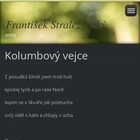
František Stralczynský
texty
Kolumbový vejce
Z posudků klinik jsem trotl holt
epickej lyrik a po rase Nord
topím se v škváře jak poletucha
svůj úděl v káře a chlupy z ucha