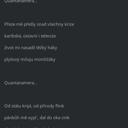
Quantanamera...
Přeze mě přešly snad všechny krize
karibská, ústavní i televize
život mi nasadil těžký háky
plyšový miluju mončičáky
Quantanamera...
Od státu kripl, od přírody flink
pánbůh mě vypl´, dal do oka cink