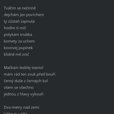
Tvářím se nečinně
dejchám jen povrchem
ty zůstaň zapnutá
hodím ti míč
polykám trsátka
komety za uchem
kovovej pupínek
klidně mě znič
Mačkám lesklej staniol
mám rád ten zvuk před bouří
černý duše z černejch kol
všem se všechno
jednou z hlavy vykouří
Dva metry nad zemí
ležím ti u těla