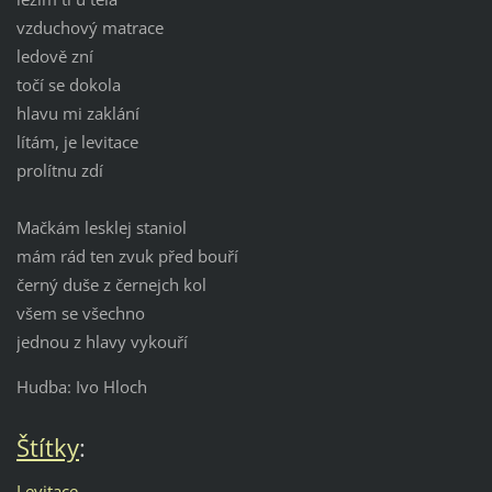
vzduchový matrace
ledově zní
točí se dokola
hlavu mi zaklání
lítám, je levitace
prolítnu zdí
Mačkám lesklej staniol
mám rád ten zvuk před bouří
černý duše z černejch kol
všem se všechno
jednou z hlavy vykouří
Hudba: Ivo Hloch
Štítky
:
Levitace