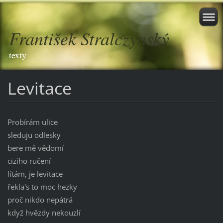
František Stralczynský
texty
Levitace
Probírám ulice
sleduju odlesky
bere mě vědomí
cizího ručení
lítám, je levitace
řekla's to moc hezky
proč nikdo nepátrá
když hvězdy nekouzlí