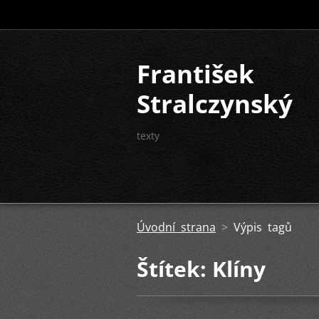
František
Stralczynský
texty
Úvodní strana
>
Výpis tagů
Štítek: Klíny