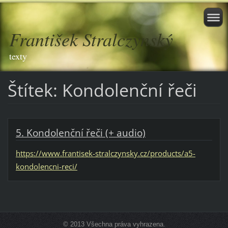
František Stralczynský
texty
Štítek: Kondolenční řeči
5. Kondolenční řeči (+ audio)
https://www.frantisek-stralczynsky.cz/products/a5-
kondolencni-reci/
© 2013 Všechna práva vyhrazena.