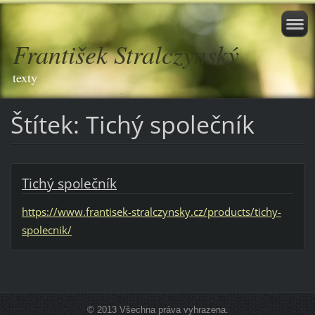
František Stralczynský
texty
Štítek: Tichý společník
Tichý společník
https://www.frantisek-stralczynsky.cz/products/tichy-
spolecnik/
© 2013 Všechna práva vyhrazena.